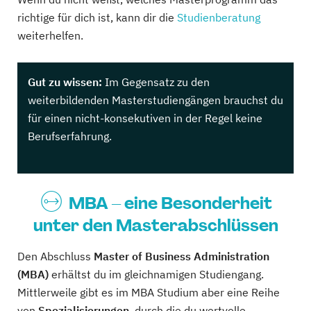
richtige für dich ist, kann dir die
Studienberatung
weiterhelfen.
Gut zu wissen:
Im Gegensatz zu den
weiterbildenden Masterstudiengängen brauchst du
für einen nicht-konsekutiven in der Regel keine
Berufserfahrung.
MBA – eine Besonderheit
unter den Masterabschlüssen
Den Abschluss
Master of Business Administration
(MBA)
erhältst du im gleichnamigen Studiengang.
Mittlerweile gibt es im MBA Studium aber eine Reihe
von
Spezialisierungen
, durch die du wertvolle