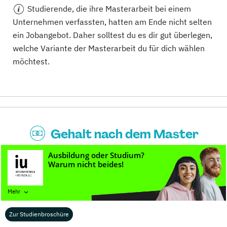
Studierende
, die ihre Masterarbeit bei einem
Unternehmen verfassten, hatten am Ende nicht selten
ein Jobangebot. Daher solltest du es dir gut überlegen,
welche Variante der Masterarbeit du für dich wählen
möchtest.
Gehalt nach dem Master
Studium
Wie viel du nach deinem Master Studium verdienen
wirst, hängt von verschiedenen Faktoren ab, wie zum
Mehr
Beispiel deiner
Fachrichtung
, deiner
Berufserfahrung
,
dem
Standort
und der
Größe des Unternehmens
, bei
Zur Studienbroschüre
dem du arbeitest. Eine konkrete Gehaltszahl, die du