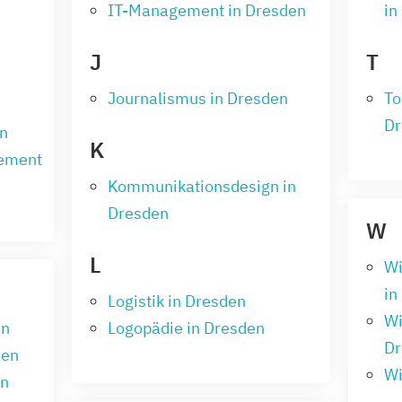
IT-Management in Dresden
in
J
T
Journalismus in Dresden
To
Dr
en
K
gement
Kommunikationsdesign in
Dresden
W
L
Wi
in
Logistik in Dresden
Wi
en
Logopädie in Dresden
Dr
den
Wi
en