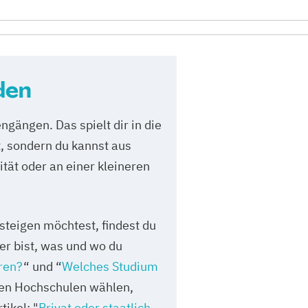
den
ngängen. Das spielt dir in die
t, sondern du kannst aus
tät oder an einer kleineren
steigen möchtest, findest du
her bist, was und wo du
eren?
“ und “
Welches Studium
hen Hochschulen wählen,
ikel: "
Privat oder staatlich