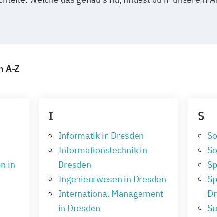
n A-Z
I
S
Informatik in Dresden
So
Informationstechnik in
So
n in
Dresden
Sp
Ingenieurwesen in Dresden
Sp
International Management
Dr
in Dresden
Su