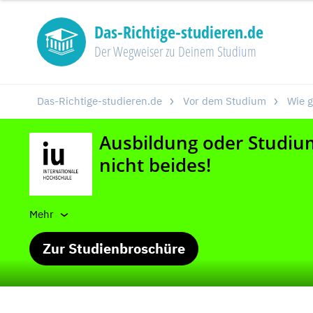
Das-Richtige-studieren.de
Der Wegweiser zu Deinem Studium
Das-Richtige-studieren.de
Vor dem Studium
Wie g
Mehr
Zur Studienbroschüre