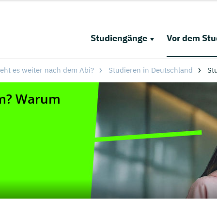
Studiengänge
Vor dem St
eht es weiter nach dem Abi?
Studieren in Deutschland
St