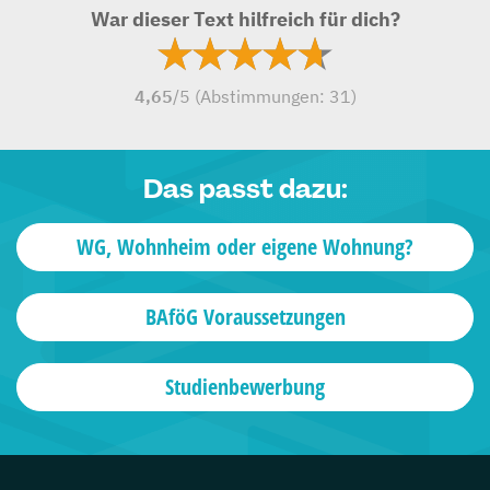
War dieser Text hilfreich für dich?
4,65
/5 (Abstimmungen:
31
)
Das passt dazu:
WG, Wohnheim oder eigene Wohnung?
BAföG Voraussetzungen
Studienbewerbung