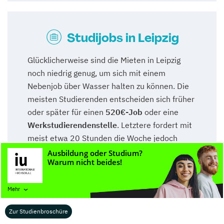
Studijobs in Leipzig
Glücklicherweise sind die Mieten in Leipzig
noch niedrig genug, um sich mit einem
Nebenjob über Wasser halten zu können. Die
meisten Studierenden entscheiden sich früher
oder später für einen
520€-Job
oder eine
Werkstudierendenstelle
. Letztere fordert mit
meist etwa 20 Stunden die Woche jedoch
auch einen großen Teil deiner Freizeit ein. Bei
einem 520€-Job handelt es sich meist um
eine Aushilfestelle mit etwa 10
Arbeitsstunden pro Woche. Dabei hast du in
Mehr
Leipzig
große Auswahl
: Das breit gefächerte
Zur Studienbroschüre
Angebot an Cafés sucht beispielsweise immer