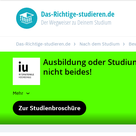
Das-Richtige-studieren.de
Der Wegweiser zu Deinem Studium
Das-Richtige-studieren.de
Nach dem Studium
Be
Mehr
Zur Studienbroschüre