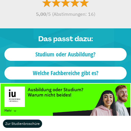
5,00
/5 (Abstimmungen:
16
)
Das passt dazu:
Studium oder Ausbildung?
Welche Fachbereiche gibt es?
Mehr
Für Studierende
Für Hochschulen
Zur Studienbroschüre
Übersicht Studienportale
Mediadaten