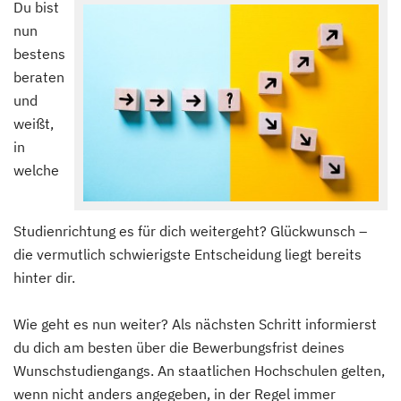
Du bist
nun
bestens
beraten
und
weißt,
in
welche
Studienrichtung es für dich weitergeht? Glückwunsch –
die vermutlich schwierigste Entscheidung liegt bereits
hinter dir.
Wie geht es nun weiter? Als nächsten Schritt informierst
du dich am besten über die Bewerbungsfrist deines
Wunschstudiengangs. An staatlichen Hochschulen gelten,
wenn nicht anders angegeben, in der Regel immer