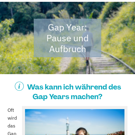
Gap Year:
Pause und
Aufbruch
Was kann ich während des
Gap Years machen?
Oft
wird
das
Gap