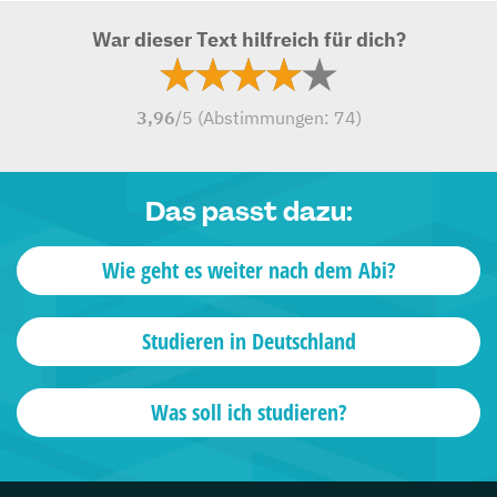
War dieser Text hilfreich für dich?
3,96
/5 (Abstimmungen:
74
)
Das passt dazu:
Wie geht es weiter nach dem Abi?
Studieren in Deutschland
Was soll ich studieren?