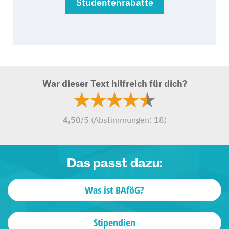
Studentenrabatte
War dieser Text hilfreich für dich?
4,50
/5 (Abstimmungen:
18
)
Das passt dazu:
Was ist BAföG?
Stipendien