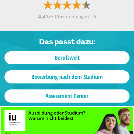
4,43
/5 (Abstimmungen:
7
)
Das passt dazu:
Berufswelt
Bewerbung nach dem Studium
Assessment Center