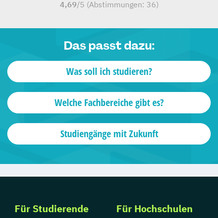
4,69
/5 (Abstimmungen:
36
)
Das passt dazu:
Was soll ich studieren?
Welche Fachbereiche gibt es?
Studiengänge mit Zukunft
Für Studierende
Für Hochschulen