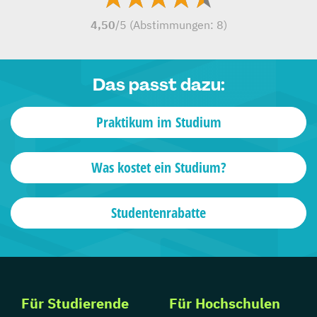
4,50
/5 (Abstimmungen:
8
)
Das passt dazu:
Praktikum im Studium
Was kostet ein Studium?
Studentenrabatte
Für Studierende
Für Hochschulen