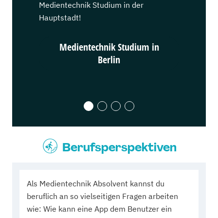
Medientechnik Studium in der
Medientech
Hauptstadt!
Karnevalsh
Medientechnik Studium in
Medient
Berlin
Berufsperspektiven
Als Medientechnik Absolvent kannst du
beruflich an so vielseitigen Fragen arbeiten
wie: Wie kann eine App dem Benutzer ein