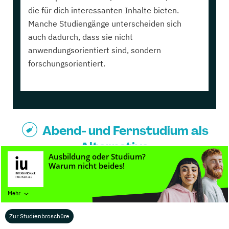
die für dich interessanten Inhalte bieten.
Manche Studiengänge unterscheiden sich
auch dadurch, dass sie nicht
anwendungsorientiert sind, sondern
forschungsorientiert.
Abend- und Fernstudium als
Alternative
Du stehst bereits mitten im Berufsleben und möchtest
dich aber neben dem Job mit einem Medientechnik
Mehr
Studium weiterbilden? Dann gibt es verschiedene
Möglichkeiten Medientechnik auch im Abend- oder
Zur Studienbroschüre
Fernstudium zu absolvieren. Auf unserem