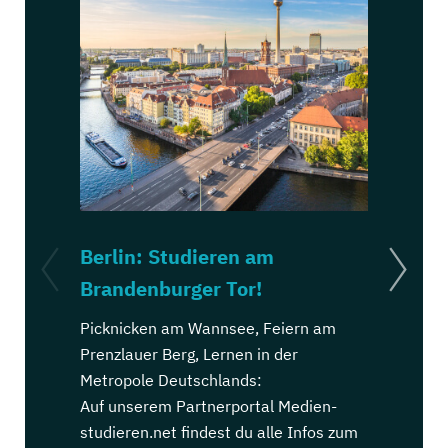
Berlin: Studieren am
Köln: St
Brandenburger Tor!
Dom!
Picknicken am Wannsee, Feiern am
Kölsch trin
Prenzlauer Berg, Lernen in der
Ehrenfeld, 
Metropole Deutschlands:
Stadt Deut
Auf unserem Partnerportal Medien-
Auf unsere
studieren.net findest du alle Infos zum
studieren.n