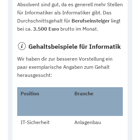
Absolvent sind gut, da es generell mehr Stellen
für Informatiker als Informatiker gibt. Das
Durchschnittsgehalt für
Berufseinsteiger
liegt
bei ca.
3.500 Euro
brutto im Monat.
Gehaltsbeispiele für Informatik
Wir haben dir zur besseren Vorstellung ein
paar exemplarische Angaben zum Gehalt
herausgesucht:
Position
Branche
Al
Ge
IT-Sicherheit
Anlagenbau
25
mä