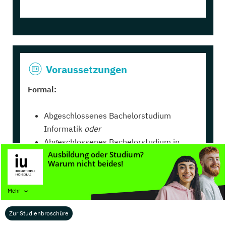
Voraussetzungen
Formal:
Abgeschlossenes Bachelorstudium
Informatik
oder
Abgeschlossenes Bachelorstudium in
einem verwandten Bereich
Evtl. Englischkenntnisse
Mehr
Persönlich:
Zur Studienbroschüre
Mathematisches Verständnis