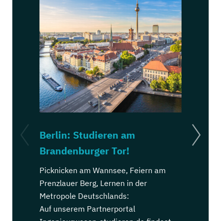
Berlin: Studieren am
Köln: St
Brandenburger Tor!
Dom!
Picknicken am Wannsee, Feiern am
Kölsch trin
Prenzlauer Berg, Lernen in der
Ehrenfeld, 
Metropole Deutschlands:
Stadt Deut
Auf unserem Partnerportal
Auf unsere