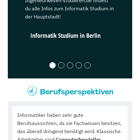
Ingenieurwesen-studieren.de findest
Ingenieurw
du alle Infos zum Informatik Studium in
du alle In
der Hauptstadt!
der Karnev
Informatik Studium in Berlin
Informa
Berufsperspektiven
Informatiker haben sehr gute
Berufsaussichten, da sie Fachwissen besitzen,
das überall dringend benötigt wird. Klassische
Arbeitgeber sind
Computerhersteller,