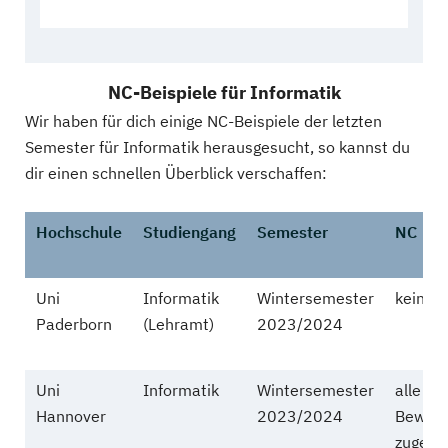
NC-Beispiele für Informatik
Wir haben für dich einige NC-Beispiele der letzten
Semester für Informatik herausgesucht, so kannst du
dir einen schnellen Überblick verschaffen:
Hochschule
Studiengang
Semester
NC
Uni
Informatik
Wintersemester
kein
Paderborn
(Lehramt)
2023/2024
Uni
Informatik
Wintersemester
alle
Hannover
2023/2024
Bewerb
zugela