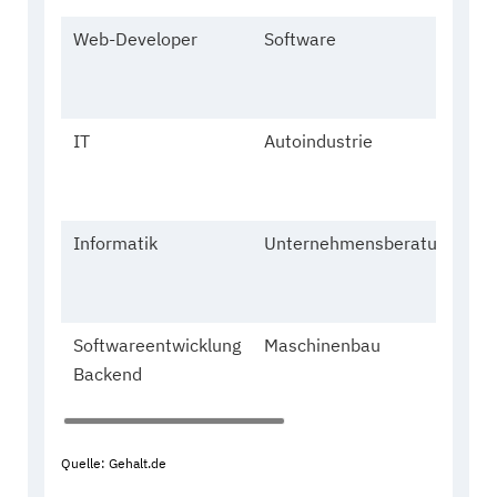
Web-Developer
Software
27
mä
IT
Autoindustrie
30
mä
Informatik
Unternehmensberatung
32
mä
Softwareentwicklung
Maschinenbau
34
Backend
we
Quelle: Gehalt.de