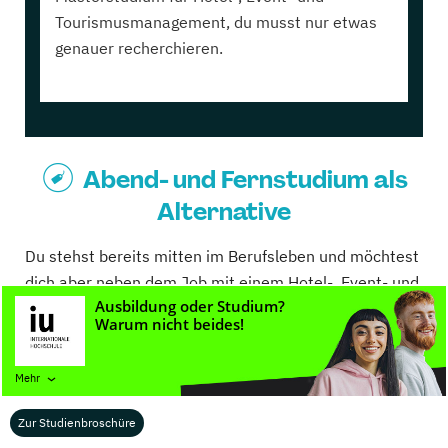
Tourismusmanagement, du musst nur etwas
genauer recherchieren.
Abend- und Fernstudium als
Alternative
Du stehst bereits mitten im Berufsleben und möchtest
dich aber neben dem Job mit einem Hotel-, Event- und
Tourismusmanagement Studium weiterbilden? Dann
gibt es verschiedene Möglichkeiten Hotel-, Event- und
Tourismusmanagement auch im Abend- oder
Mehr
Fernstudium zu absolvieren. Auf unserem
Partnerportal
studieren-berufsbegleitend.de
findest du
Zur Studienbroschüre
alle wichtigen Infos.