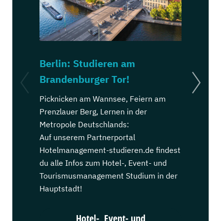
Berlin: Studieren am
Köln: St
Brandenburger Tor!
Dom!
Picknicken am Wannsee, Feiern am
Kölsch trin
Prenzlauer Berg, Lernen in der
Ehrenfeld, 
Metropole Deutschlands:
Stadt Deut
Auf unserem Partnerportal
Auf unsere
Hotelmanagement-studieren.de findest
Hotelmanag
du alle Infos zum Hotel-, Event- und
du alle Inf
Tourismusmanagement Studium in der
Tourismus
Hauptstadt!
Karnevalsh
Hotel-, Event- und