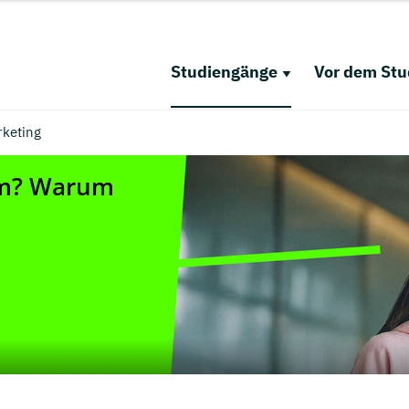
Studiengänge
Vor dem St
keting