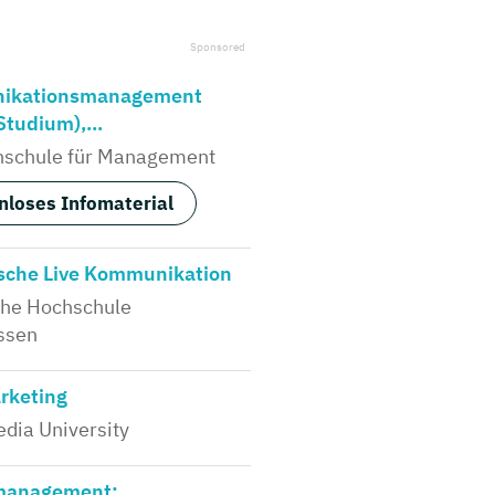
ikationsmanagement
Studium),...
hschule für Management
nloses Infomaterial
ische Live Kommunikation
che Hochschule
ssen
rketing
dia University
management: