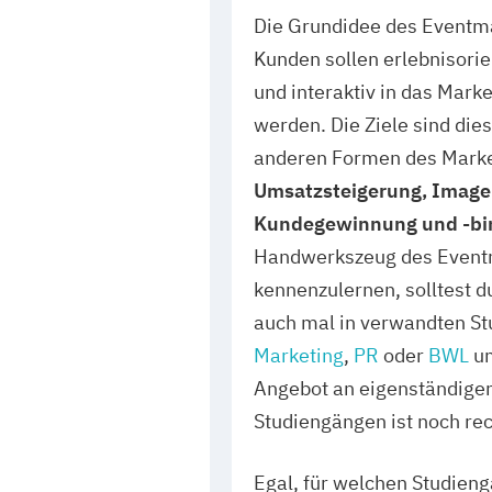
Die Grundidee des Eventma
Kunden sollen erlebnisori
und interaktiv in das Mark
werden. Die Ziele sind die
anderen Formen des Marke
Umsatzsteigerung, Image
Kundegewinnung und -b
Handwerkszeug des Event
kennenzulernen, solltest d
auch mal in verwandten S
Marketing
,
PR
oder
BWL
u
Angebot an eigenständige
Studiengängen ist noch rec
Egal, für welchen Studieng