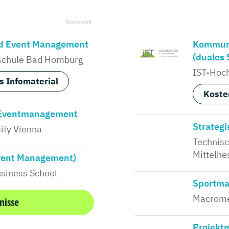
nd Event Management
Kommun
(duales 
schule Bad Homburg
IST-Hoc
s Infomaterial
Koste
 Eventmanagement
Strateg
ity Vienna
Technis
Mittelhe
vent Management)
siness School
Sportma
Macrome
nisse
Projekt