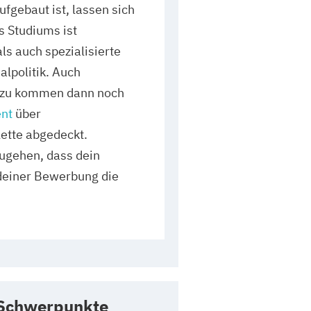
ufgebaut ist, lassen sich
s Studiums ist
ls auch spezialisierte
lpolitik. Auch
Dazu kommen dann noch
nt
über
ette abgedeckt.
ugehen, dass dein
r deiner Bewerbung die
 Schwerpunkte