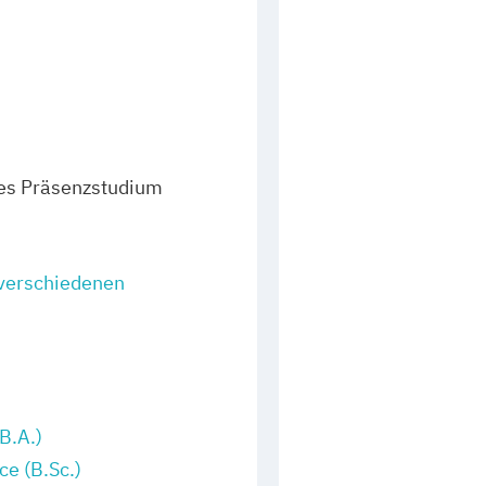
es Präsenzstudium
 verschiedenen
B.A.)
ce (B.Sc.)