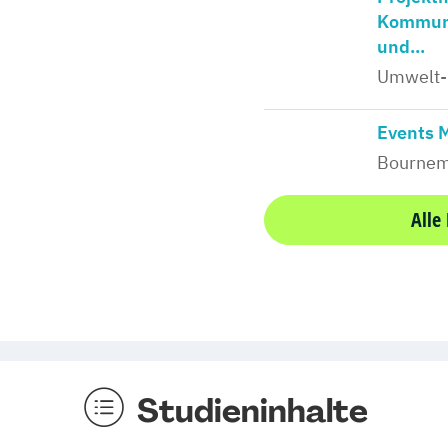
Kommuni
und...
Umwelt-
Events 
Bournem
Alle
Studieninhalte