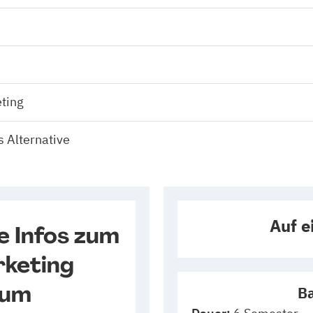
ting
 Alternative
Auf e
e Infos zum
keting
ium
Ba