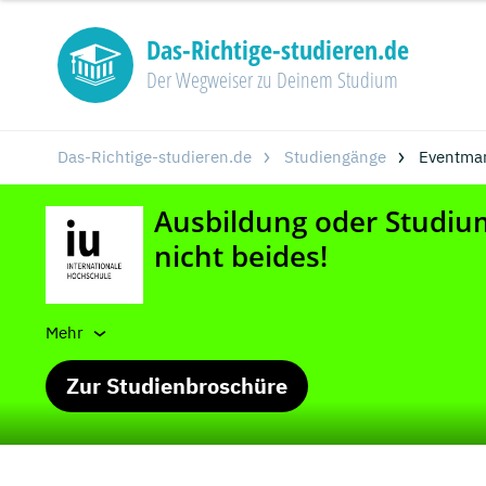
Das-Richtige-studieren.de
Der Wegweiser zu Deinem Studium
Das-Richtige-studieren.de
Studiengänge
Eventmar
Mehr
Zur Studienbroschüre