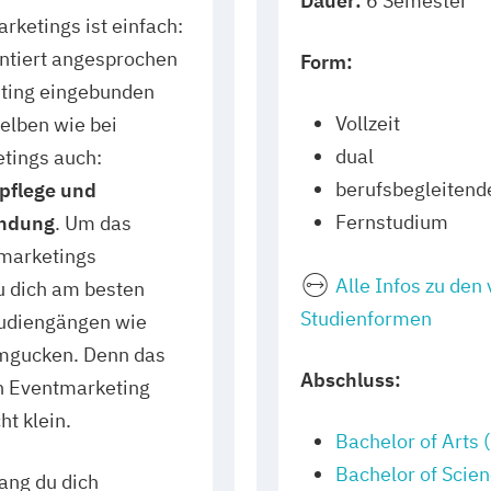
Dauer:
6 Semester
rketings ist einfach:
entiert angesprochen
Form:
eting eingebunden
Vollzeit
selben wie bei
dual
tings auch:
berufsbegleitend
pflege und
Fernstudium
indung
. Um das
marketings
Alle Infos zu den
u dich am besten
Studienformen
tudiengängen wie
mgucken. Denn das
Abschluss:
n Eventmarketing
ht klein.
Bachelor of Arts (
Bachelor of Scien
ang du dich