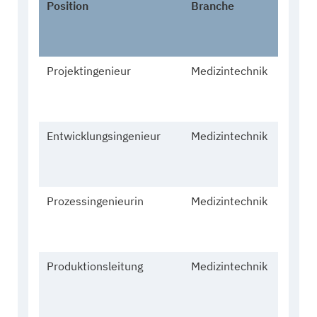
Position
Branche
Alter 
Geschl
Projektingenieur
Medizintechnik
27,
männli
Entwicklungsingenieur
Medizintechnik
28,
männli
Prozessingenieurin
Medizintechnik
28,
weibli
Produktionsleitung
Medizintechnik
31,
männli