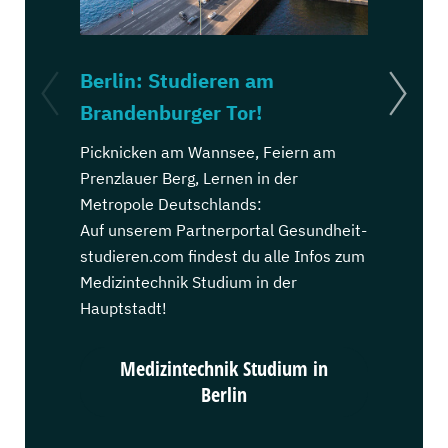
Berlin: Studieren am
Hamburg
Brandenburger Tor!
Michel!
Picknicken am Wannsee, Feiern am
Spazieren 
Prenzlauer Berg, Lernen in der
Feiern auf 
Metropole Deutschlands:
des Norden
Auf unserem Partnerportal Gesundheit-
Auf unsere
studieren.com findest du alle Infos zum
studieren.
Medizintechnik Studium in der
Medizintec
Hauptstadt!
Hansestad
Medizintechnik Studium in
Medi
Berlin