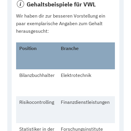
Gehaltsbeispiele für VWL
Wir haben dir zur besseren Vorstellung ein
paar exemplarische Angaben zum Gehalt
herausgesucht:
Position
Branche
Alter 
Gesch
Bilanzbuchhalter
Elektrotechnik
26,
männl
Risikocontrolling
Finanzdienstleistungen
27,
männl
Statistiker in der
Forschungsinstitute
28,