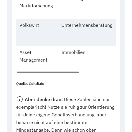
Marktforschung
weibli
Volkswirt
Unternehmensberatung
28,
männl
Asset
Immobilien
29,
Management
weibli
Quelle: Gehalt.de
Aber denke dran:
Diese Zahlen sind nur
exemplarisch! Nutze sie ruhig zur Orientierung
für deine eigene Gehaltsverhandlung, aber
beharre nicht auf eine bestimmte
Mindestangabe. Denn wie schon oben