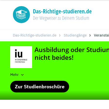
Das-Richtige-studieren.de
Der Wegweiser zu Deinem Studium
Das-Richtige-studieren.de
Studiengänge
Veransta
Mehr
Zur Studienbroschüre