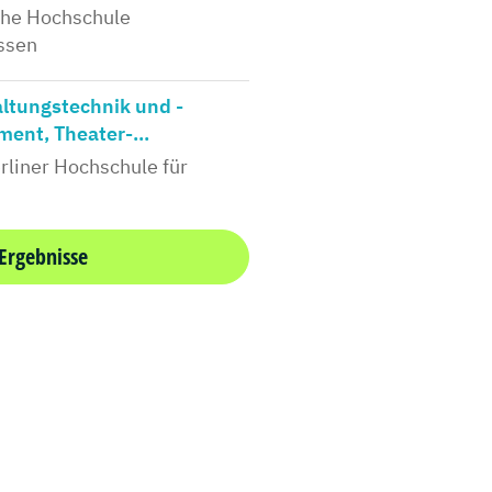
che Hochschule
ssen
ltungstechnik und -
ent, Theater-...
rliner Hochschule für
 Ergebnisse