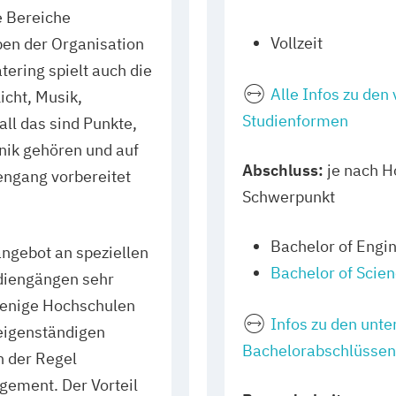
e Bereiche
Vollzeit
ben der Organisation
ering spielt auch die
Alle Infos zu den
icht, Musik,
Studienformen
ll das sind Punkte,
nik gehören und auf
Abschluss:
je nach H
engang vorbereitet
Schwerpunkt
Bachelor of Engin
ngebot an speziellen
Bachelor of Scien
diengängen sehr
wenige Hochschulen
Infos zu den unte
 eigenständigen
Bachelorabschlüssen
n der Regel
ement. Der Vorteil