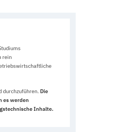
 Studiums
 rein
etriebswirtschaftliche
nd durchzuführen.
Die
nn es werden
ngstechnische Inhalte.