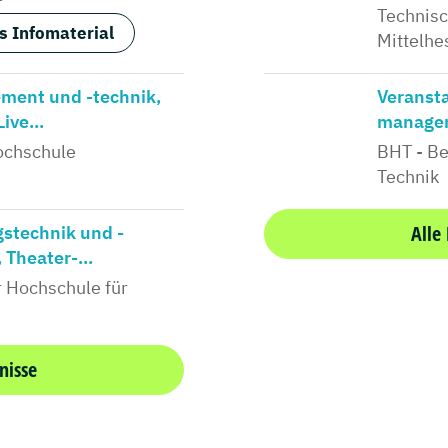
Technis
s Infomaterial
Mittelhe
ent und -technik,
Veransta
ive...
managem
ochschule
BHT - Be
Technik
Alle
gstechnik und -
Theater-...
r Hochschule für
nisse