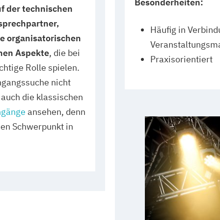
Besonderheiten:
uf der technischen
sprechpartner,
Häufig in Verbind
ie organisatorischen
Veranstaltungsm
chen Aspekte
, die bei
Praxisorientiert
chtige Rolle spielen.
ngangssuche nicht
r auch die klassischen
ngänge
ansehen, denn
nen Schwerpunkt in