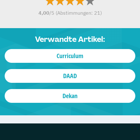
4,00
/5 (Abstimmungen:
21
)
Verwandte Artikel:
Curriculum
DAAD
Dekan