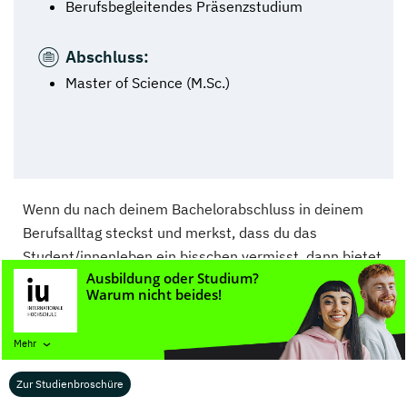
Berufsbegleitendes Präsenzstudium
Abschluss:
Master of Science (M.Sc.)
Wenn du nach deinem Bachelorabschluss in deinem
Berufsalltag steckst und merkst, dass du das
Student/innenleben ein bisschen vermisst, dann bietet
dir ein
aufbauendes Masterstudium
die Gelegenheit,
zumindest noch einmal in Teilzeit eine Hochschule zu
besuchen. Denn der Masterstudiengang „Physician
Mehr
Assistant“ wird derzeit nur
berufsbegleitend
angeboten, was bedeutet, dass die Voraussetzung für
Zur Studienbroschüre
eine Zulassung der Nachweis einer beruflichen