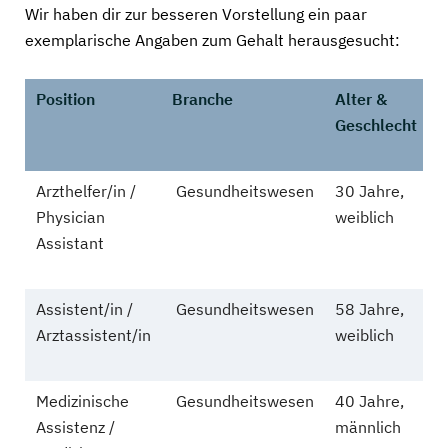
Wir haben dir zur besseren Vorstellung ein paar
exemplarische Angaben zum Gehalt herausgesucht:
Position
Branche
Alter &
G
Geschlecht
(
Arzthelfer/in /
Gesundheitswesen
30 Jahre,
3
Physician
weiblich
E
Assistant
Assistent/in /
Gesundheitswesen
58 Jahre,
2
Arztassistent/in
weiblich
E
Medizinische
Gesundheitswesen
40 Jahre,
2
Assistenz /
männlich
E