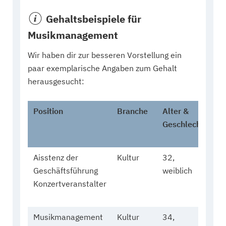
Gehaltsbeispiele für
Musikmanagement
Wir haben dir zur besseren Vorstellung ein
paar exemplarische Angaben zum Gehalt
herausgesucht:
Position
Branche
Alter &
Ge
Geschlecht
(br
Aisstenz der
Kultur
32,
3.
Geschäftsführung
weiblich
Eu
Konzertveranstalter
Musikmanagement
Kultur
34,
4.