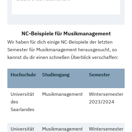
NC-Beispiele für Musikmanagement
Wir haben für dich einige NC-Beispiele der letzten
Semester für Musikmanagement herausgesucht, so
kannst du dir einen schnellen Überblick verschaffen:
Hochschule
Studiengang
Semester
Universität
Musikmanagement
Wintersemester
a
des
2023/2024
z
Saarlandes
Universität
Musikmanagement
Wintersemester
a