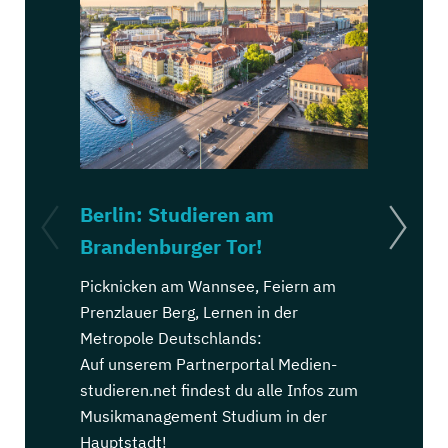
Berlin: Studieren am
Köln: St
Brandenburger Tor!
Dom!
Picknicken am Wannsee, Feiern am
Kölsch trin
Prenzlauer Berg, Lernen in der
Ehrenfeld, 
Metropole Deutschlands:
Stadt Deut
Auf unserem Partnerportal Medien-
Auf unsere
studieren.net findest du alle Infos zum
studieren.n
Musikmanagement Studium in der
Musikmana
Hauptstadt!
Karnevalsh