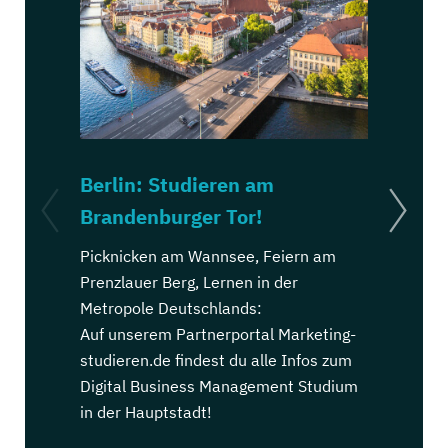
Berlin: Studieren am
Köln: St
Brandenburger Tor!
Dom!
Picknicken am Wannsee, Feiern am
Kölsch trin
Prenzlauer Berg, Lernen in der
Ehrenfeld, 
Metropole Deutschlands:
Stadt Deut
Auf unserem Partnerportal Marketing-
Auf unsere
studieren.de findest du alle Infos zum
studieren.d
Digital Business Management Studium
Digital Bu
in der Hauptstadt!
in der Kar