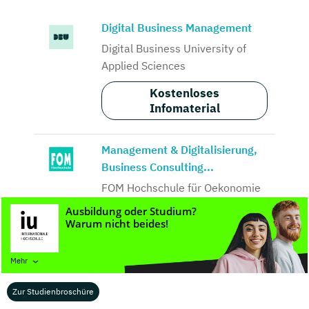
Digital Business Management
Digital Business University of
Applied Sciences
Kostenloses
Infomaterial
Management & Digitalisierung,
Business Consulting...
FOM Hochschule für Oekonomie
& Management
Kostenloses
Infomaterial
Mehr
Business Management, Business
Zur Studienbroschüre
Process Management