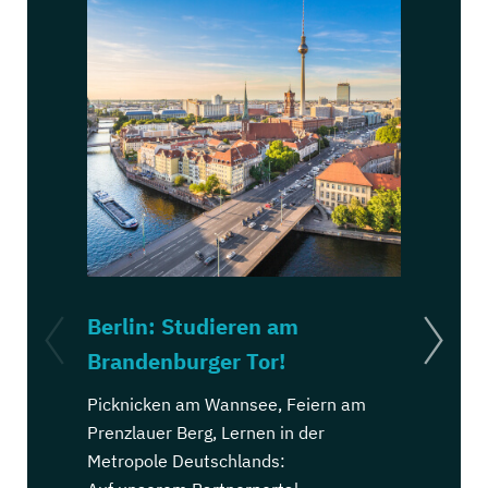
Berlin: Studieren am
Hamburg
Brandenburger Tor!
Michel!
Picknicken am Wannsee, Feiern am
Spazieren 
Prenzlauer Berg, Lernen in der
Feiern auf 
Metropole Deutschlands:
des Norden