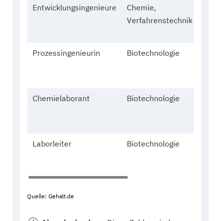
Entwicklungsingenieure
Chemie,
29,
Verfahrenstechnik
wei
Prozessingenieurin
Biotechnologie
29,
wei
Chemielaborant
Biotechnologie
29,
män
Laborleiter
Biotechnologie
32,
män
Quelle: Gehalt.de