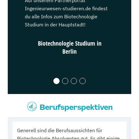
Auf unserem Partnerportal
Auf unsere
Ingenieurwesen-studieren.de findest
Ingenieurw
du alle Infos zum Biotechnologie
du alle In
Studium in der Hauptstadt!
Studium in
Biotechnologie Studium in
Biot
Berlin
Berufsperspektiven
Generell sind die Berufsaussichten für
Biotechnologie Absolventen gut. Es gibt einige