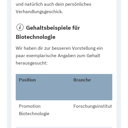
und natürlich auch dein persönliches
Verhandlungsgeschick.
Gehaltsbeispiele für
Biotechnologie
Wir haben dir zur besseren Vorstellung ein
paar exemplarische Angaben zum Gehalt
herausgesucht:
Position
Branche
Alt
Ges
Promotion
Forschungsinstitute
28,
Biotechnologie
wei