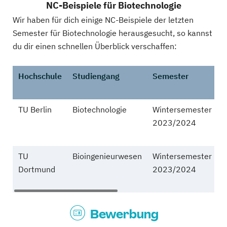
NC-Beispiele für Biotechnologie
Wir haben für dich einige NC-Beispiele der letzten
Semester für Biotechnologie herausgesucht, so kannst
du dir einen schnellen Überblick verschaffen:
Hochschule
Studiengang
Semester
TU Berlin
Biotechnologie
Wintersemester
1
2023/2024
TU
Bioingenieurwesen
Wintersemester
z
Dortmund
2023/2024
Bewerbung