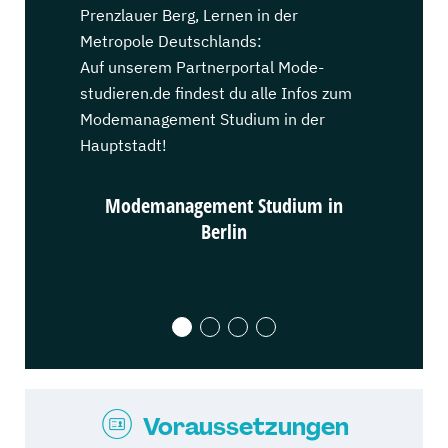
Prenzlauer Berg, Lernen in der
Ehrenfeld, 
Metropole Deutschlands:
Stadt Deut
Auf unserem Partnerportal Mode-
Auf unsere
studieren.de findest du alle Infos zum
studieren.d
Modemanagement Studium in der
Modemanag
Hauptstadt!
Karnevalsh
Modemanagement Studium in
Modem
Berlin
Voraussetzungen