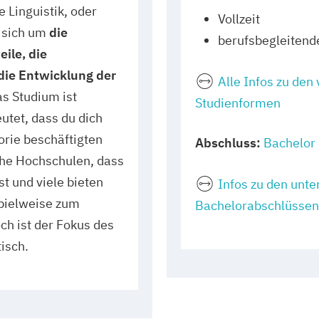
 Linguistik, oder
Vollzeit
t sich um
die
berufsbegleitend
ile, die
ie Entwicklung der
Alle Infos zu den
as Studium ist
Studienformen
utet, dass du dich
orie beschäftigten
Abschluss:
Bachelor 
he Hochschulen, dass
t und viele bieten
Infos zu den unte
pielweise zum
Bachelorabschlüssen
ch ist der Fokus des
isch.