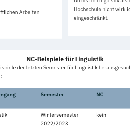
Du bist in Linguistik als
Hochschule nicht wirkli
tlichen Arbeiten
eingeschränkt.
NC-Beispiele für Linguistik
ispiele der letzten Semester für Linguistik herausgesuch
:
engang
Semester
NC
stik
Wintersemester
kein
2022/2023