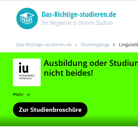
Das-Richtige-studieren.de
Der Wegweiser zu Deinem Studium
Das-Richtige-studieren.de
Studiengänge
Linguisti
Mehr
Zur Studienbroschüre