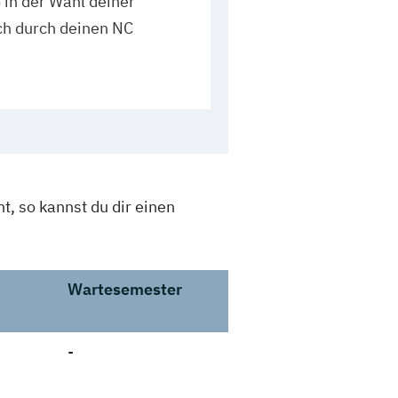
o in der Wahl deiner
ch durch deinen NC
t, so kannst du dir einen
Wartesemester
-