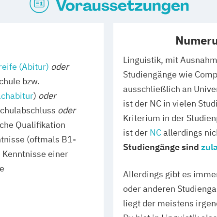
Voraussetzungen
Numeru
Linguistik, mit Ausnahme
eife (Abitur)
oder
Studiengänge wie Compu
hule bzw.
ausschließlich an Unive
achabitur
)
oder
ist der NC in vielen St
Schulabschluss
oder
Kriterium in der Studien
che Qualifikation
ist der
NC
allerdings nic
ntnisse (oftmals B1-
Studiengänge sind
zul
 Kenntnisse einer
e
Allerdings gibt es imme
oder anderen Studienga
liegt der meistens irg