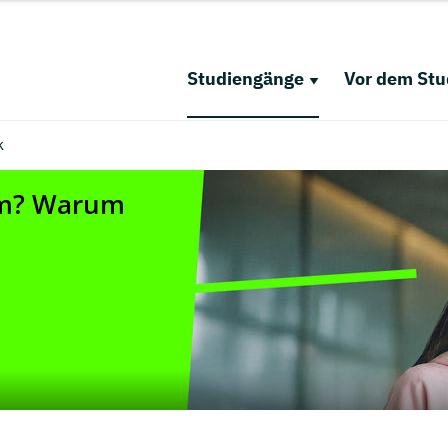
Studiengänge
Vor dem St
k