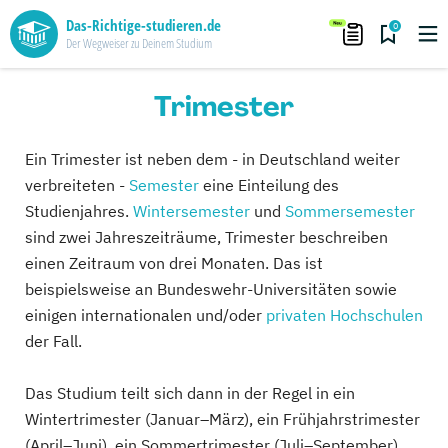
Das-Richtige-studieren.de
0
Der Wegweiser zu Deinem Studium
Trimester
Ein Trimester ist neben dem - in Deutschland weiter
verbreiteten -
Semester
eine Einteilung des
Studienjahres.
Wintersemester
und
Sommersemester
sind zwei Jahreszeiträume, Trimester beschreiben
einen Zeitraum von drei Monaten. Das ist
beispielsweise an Bundeswehr-Universitäten sowie
einigen internationalen und/oder
privaten Hochschulen
der Fall.
Das Studium teilt sich dann in der Regel in ein
Wintertrimester (Januar–März), ein Frühjahrstrimester
(April–Juni), ein Sommertrimester (Juli–September)