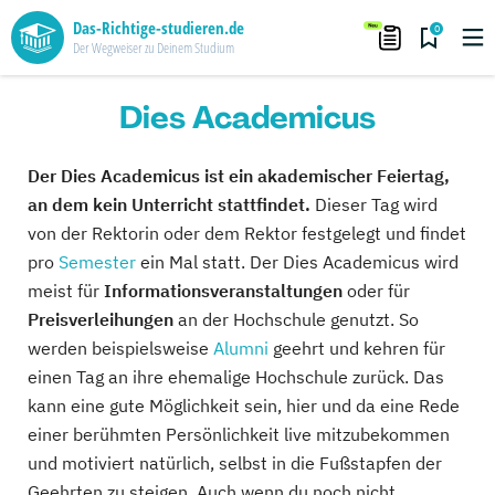
Das-Richtige-studieren.de
0
Der Wegweiser zu Deinem Studium
Dies Academicus
Der Dies Academicus ist ein akademischer Feiertag,
an dem kein Unterricht stattfindet.
Dieser Tag wird
von der Rektorin oder dem Rektor festgelegt und findet
pro
Semester
ein Mal statt. Der Dies Academicus wird
meist für
Informationsveranstaltungen
oder für
Preisverleihungen
an der Hochschule genutzt. So
werden beispielsweise
Alumni
geehrt und kehren für
einen Tag an ihre ehemalige Hochschule zurück. Das
kann eine gute Möglichkeit sein, hier und da eine Rede
einer berühmten Persönlichkeit live mitzubekommen
und motiviert natürlich, selbst in die Fußstapfen der
Geehrten zu steigen. Auch wenn du noch nicht