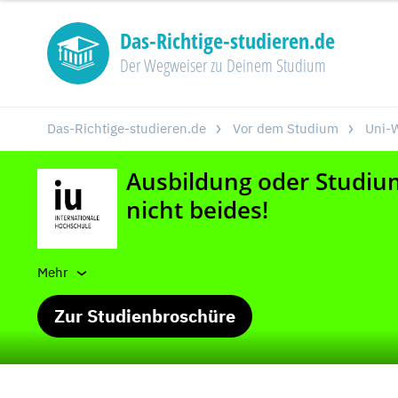
Das-Richtige-studieren.de
Der Wegweiser zu Deinem Studium
Das-Richtige-studieren.de
Vor dem Studium
Uni-W
Mehr
Zur Studienbroschüre