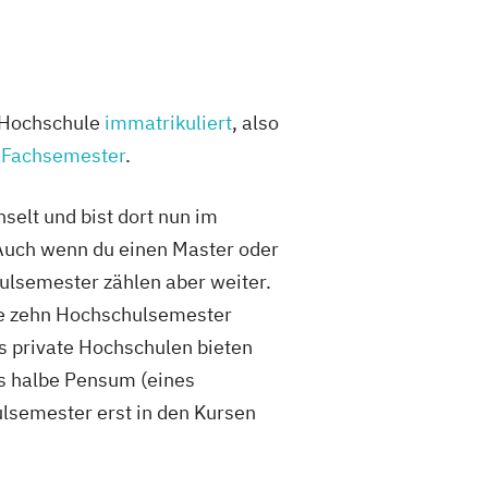
r Hochschule
immatrikuliert
, also
d
Fachsemester
.
selt und bist dort nun im
 Auch wenn du einen Master oder
ulsemester zählen aber weiter.
se zehn Hochschulsemester
s private Hochschulen bieten
as halbe Pensum (eines
ulsemester erst in den Kursen