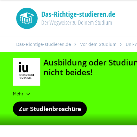
Das-Richtige-studieren.de
Der Wegweiser zu Deinem Studium
Das-Richtige-studieren.de
Vor dem Studium
Uni-W
Mehr
Zur Studienbroschüre