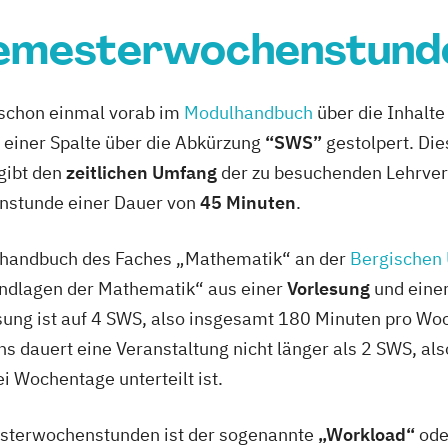
emesterwochenstund
 schon einmal vorab im
Modulhandbuch
über die Inhalt
n einer Spalte über die Abkürzung
“SWS”
gestolpert. Die
gibt den
zeitlichen Umfang
der zu besuchenden Lehrver
nstunde einer Dauer von
45 Minuten
.
ulhandbuch des Faches „Mathematik“ an der
Bergischen 
undlagen der Mathematik“ aus einer
Vorlesung
und eine
sung ist auf 4 SWS, also insgesamt 180 Minuten pro Wo
s dauert eine Veranstaltung nicht länger als 2 SWS, al
 Wochentage unterteilt ist.
sterwochenstunden ist der sogenannte
„Workload“
ode