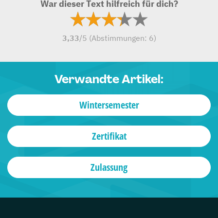
War dieser Text hilfreich für dich?
3,33
/5 (Abstimmungen:
6
)
Verwandte Artikel:
Wintersemester
Zertifikat
Zulassung