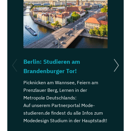
Berlin: Studieren am
Köln: St
Brandenburger Tor!
Dom!
Picknicken am Wannsee, Feiern am
Kölsch trin
Prenzlauer Berg, Lernen in der
Ehrenfeld, 
Metropole Deutschlands:
Stadt Deut
Auf unserem Partnerportal Mode-
Auf unsere
studieren.de findest du alle Infos zum
studieren.d
Modedesign Studium in der Hauptstadt!
Modedesign
Karnevalsh