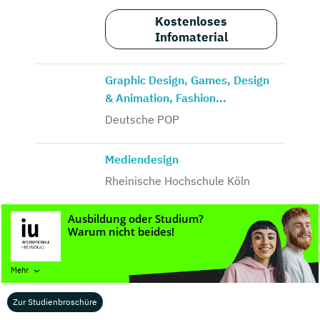
Kostenloses
Infomaterial
Graphic Design, Games, Design
& Animation, Fashion...
Deutsche POP
Mediendesign
Rheinische Hochschule Köln
Game Art Animation, Games
Programming, Visual FX &...
SAE Institute GmbH
Mehr
Green Building - Design &
Zur Studienbroschüre
Engineering